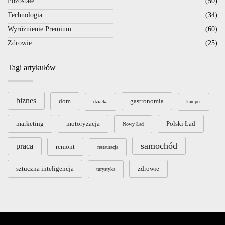
Pozostałe
(50)
Technologia
(34)
Wyróżnienie Premium
(60)
Zdrowie
(25)
Tagi artykułów
biznes
dom
gastronomia
działka
kamper
marketing
motoryzacja
Polski Ład
Nowy Ład
samochód
praca
remont
restauracja
sztuczna inteligencja
zdrowie
turystyka