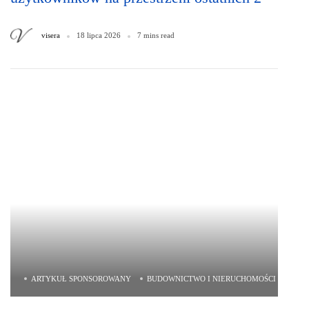
lat?
visera
18 lipca 2026
7 mins read
ARTYKUŁ SPONSOROWANY
BUDOWNICTWO I NIERUCHOMOŚCI