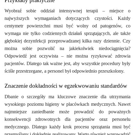
Przykłady praktyczne
Wyobraź sobie oddział intensywnej terapii – miejsce o
najwyższych wymaganiach dotyczących czystości. Każdy
centymetr powierzchni musi być wolny od patogenów, co
wymaga nie tylko codziennych działań sprzątających, ale także
głębokiej dezynfekcji przeprowadzanej kilka razy dziennie. Czy
można sobie pozwolić na jakiekolwiek niedociągnięcia?
Odpowiedź jest oczywista – nie można ryzykować zdrowia
pacjentów. Dlatego tak ważne jest, aby wszystkie procedury były
ściśle przestrzegane, a personel był odpowiednio przeszkolony.
Znaczenie dokładności w egzekwowaniu standardów
Dbanie o szczegóły ma kluczowe znaczenie dla utrzymania
wysokiego poziomu higieny w placówkach medycznych. Nawet
najmniejsze zaniedbanie może prowadzić do poważnych
konsekwencji zdrowotnych dla pacjentów oraz personelu
medycznego. Dlatego każdy krok procesu sprzątania musi być
przemyślany i dokładnie realizowany. Warto również wprowadzić